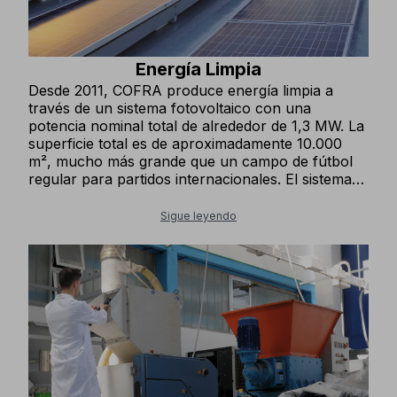
Energía Limpia
Desde 2011, COFRA produce energía limpia a
través de un sistema fotovoltaico con una
potencia nominal total de alrededor de 1,3 MW. La
superficie total es de aproximadamente 10.000
m², mucho más grande que un campo de fútbol
regular para partidos internacionales. El sistema
fotovoltaico cubre alrededor del 60% (1.500.000
kWh) de las necesidades energéticas anuales de la
Sigue leyendo
empresa, lo que equivale al consumo anual de
electricidad de unas 500 viviendas. Evitamos emitir
más de 800 toneladas de CO₂ a la atmósfera cada
año y alrededor de 16.000 toneladas en veinte
años.