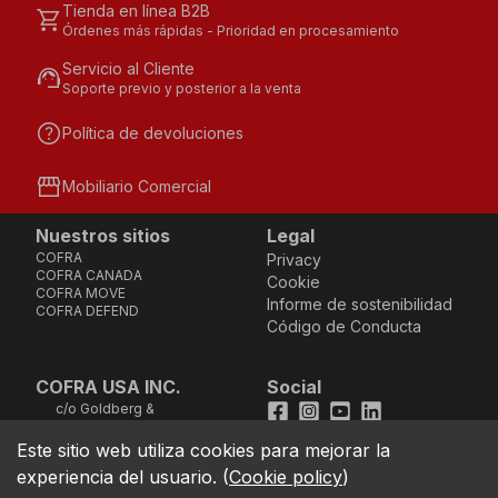
Tienda en línea B2B
shopping_cart
Órdenes más rápidas - Prioridad en procesamiento
Servicio al Cliente
support_agent
Soporte previo y posterior a la venta
help
Política de devoluciones
storefront
Mobiliario Comercial
Nuestros sitios
Legal
COFRA
Privacy
COFRA CANADA
Cookie
COFRA MOVE
Informe de sostenibilidad
COFRA DEFEND
Código de Conducta
COFRA USA INC.
Social
c/o Goldberg &
Facebook
Instagram
Youtube
LinkedIn
Company, LLC - 25B
Vreeland Road, Suite
Este sitio web utiliza cookies para mejorar la
location_on
211 - Florham Park, NJ
experiencia del usuario.
(
Cookie policy
)
07932 (Address not
good for sending