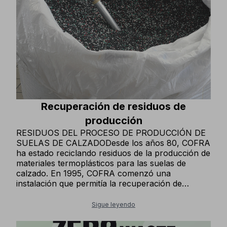
hechas de telas recicladas y certificadas por
OEKO-TEX®, asegurando procesos de
producción no tóxicos y eco-sostenibles. En
algunas de nuestras prendas de vestir, utilizamos
MODAL®,una fibra de madera alternativa a las
fibras sintéticas, producida a través de una
cadena de suministro sostenible y limpia.
Recuperación de residuos de
producción
RESIDUOS DEL PROCESO DE PRODUCCIÓN DE
SUELAS DE CALZADODesde los años 80, COFRA
ha estado reciclando residuos de la producción de
materiales termoplásticos para las suelas de
calzado. En 1995, COFRA comenzó una
instalación que permitía la recuperación de
residuos de producción (incluido el material
termoestable) para producir uno de nuestros
Sigue leyendo
materiales base para las suelas. Esta instalación
ha sido una de las pocas en toda Europa y ha