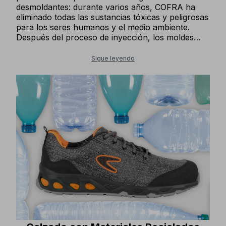
desmoldantes: durante varios años, COFRA ha
eliminado todas las sustancias tóxicas y peligrosas
para los seres humanos y el medio ambiente.
Después del proceso de inyección, los moldes
requieren una fase de limpieza: COFRA primero
reemplazó los productos químicos por métodos
Sigue leyendo
físicos, y luego cambió a carbonato, una solución
completamente 'verde'. Usamos adhesivo a base
de agua para construir las partes superiores de
nuestro calzado, que es inofensivo para el medio
ambiente. La última incorporación es un sistema
de pegado de suelas de caucho totalmente
automatizado, ubicado en nuestra planta de
producción de Albaco Shoes en Albania, que nos
permite utilizar una cantidad de pegamento
equivalente a la tercera parte de lo que se
utilizaba con los procesos de pegado anteriores.
La planta está operativa desde el segundo
semestre de 2024.