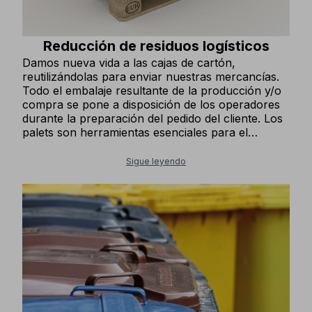
Reducción de residuos logísticos
Damos nueva vida a las cajas de cartón,
reutilizándolas para enviar nuestras mercancías.
Todo el embalaje resultante de la producción y/o
compra se pone a disposición de los operadores
durante la preparación del pedido del cliente. Los
palets son herramientas esenciales para el
transporte y almacenamiento de mercancías. Por
esta razón, su uso intensivo a menudo
Sigue leyendo
compromete su estabilidad e integridad. En
COFRA hemos creado un punto de recogida de
palets dañados y hemos capacitado personal
calificado para inspeccionarlos y reemplazar los
componentes que ya no son adecuados. De esta
manera el estado de los palets vuelve a
estándares óptimos para que puedan seguir
utilizándose, minimizando el desperdicio y la
cantidad de residuos industriales liberados al
medio ambiente.