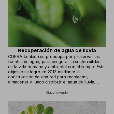
Recuperación de agua de lluvia
COFRA también se preocupa por preservar las
fuentes de agua, para asegurar la sostenibilidad
de la vida humana y ambiental con el tiempo. Este
objetivo se logró en 2013 mediante la
construcción de una red para recolectar,
almacenar y luego distribuir el agua de lluvia,
comenzando desde los depósitos y luego
utilizando sistemas de bombeo para su
Sigue leyendo
reutilización. El agua se utiliza principalmente para
regar áreas verdes, jardines, patios, alimentar los
inodoros y lavar las áreas exteriores de calles,
plazas y estacionamientos.