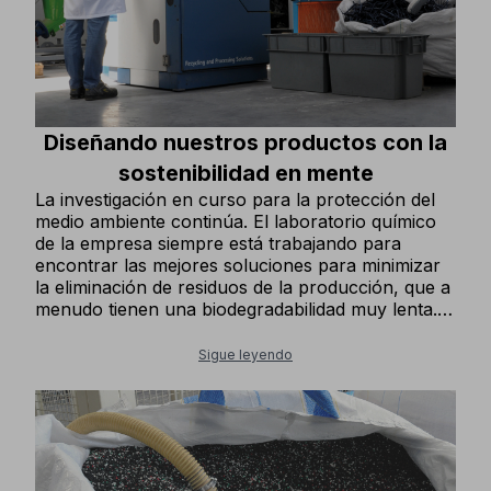
Diseñando nuestros productos con la
sostenibilidad en mente
La investigación en curso para la protección del
medio ambiente continúa. El laboratorio químico
de la empresa siempre está trabajando para
encontrar las mejores soluciones para minimizar
la eliminación de residuos de la producción, que a
menudo tienen una biodegradabilidad muy lenta.
Buena parte de los productos de nuestras líneas
de calzado se fabrican actualmente con un
Sigue leyendo
componente de caucho reciclado en las suelas,
mejorando sus ya excelentes propiedades
mecánicas. Diseñamos las partes superiores de
nuestro calzado para minimizar los residuos de
producción. Hemos introducido gradualmente
más y más prendas de vestir en nuestra colección