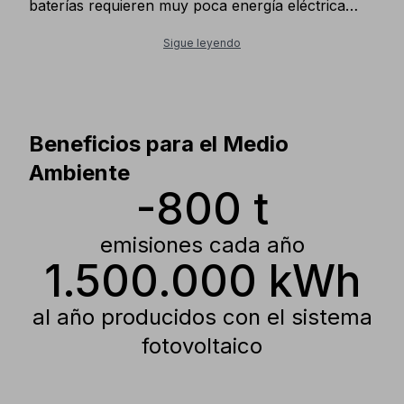
baterías requieren muy poca energía eléctrica
para cargarse. Además, el almacén automatizado
nos ha permitido: - reducir el uso de camiones de
Sigue leyendo
preparación de pedidos en un 60% - reducir a la
quinta parte la iluminación en los almacenes
dedicados a la logística, ya que el almacén
automatizado no necesita iluminación. Todo esto
se ha traducido en una reducción significativa del
Beneficios para el Medio
consumo energético.
Ambiente
-800 t
emisiones cada año
1.500.000 kWh
al año producidos con el sistema
fotovoltaico