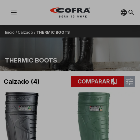
menu
Inicio
/
Calzado
/
THERMIC BOOTS
THERMIC BOOTS
tune
compare
Calzado (4)
COMPARAR