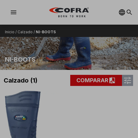
menu
Inicio
/
Calzado
/
NI-BOOTS
NI-BOOTS
tune
compare
Calzado (1)
COMPARAR