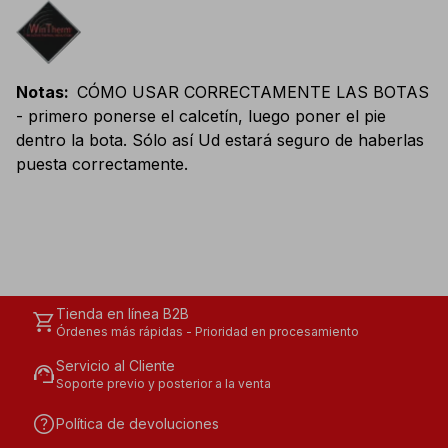
Notas
:
CÓMO USAR CORRECTAMENTE LAS BOTAS
- primero ponerse el calcetín, luego poner el pie
dentro la bota. Sólo así Ud estará seguro de haberlas
puesta correctamente.
Tienda en línea B2B
shopping_cart
Órdenes más rápidas - Prioridad en procesamiento
Servicio al Cliente
support_agent
Soporte previo y posterior a la venta
help
Política de devoluciones