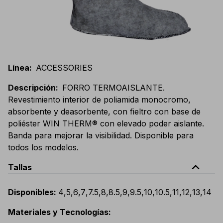
Línea
:
ACCESSORIES
Descripción
:
FORRO TERMOAISLANTE.
Revestimiento interior de poliamida monocromo,
absorbente y deasorbente, con fieltro con base de
poliéster WIN THERM® con elevado poder aislante.
Banda para mejorar la visibilidad. Disponible para
todos los modelos.
expand_less
Tallas
Disponibles
:
4
,
5
,
6
,
7
,
7.5
,
8
,
8.5
,
9
,
9.5
,
10
,
10.5
,
11
,
12
,
13
,
14
Materiales y Tecnologías
: