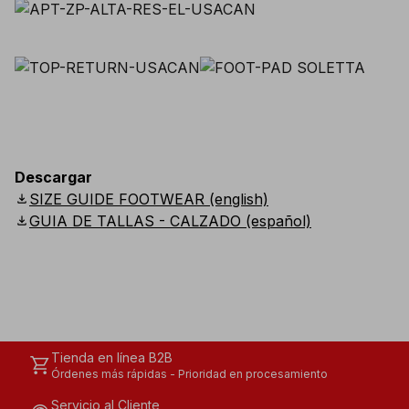
Descargar
download
SIZE GUIDE FOOTWEAR (english)
download
GUIA DE TALLAS - CALZADO (español)
Tienda en línea B2B
shopping_cart
Órdenes más rápidas - Prioridad en procesamiento
Servicio al Cliente