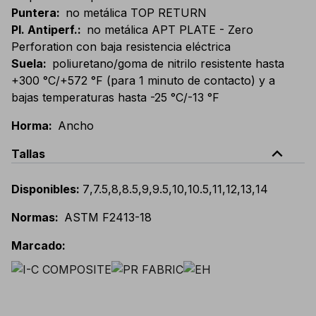
Puntera
:
no metálica TOP RETURN
Pl. Antiperf.
:
no metálica APT PLATE - Zero
Perforation con baja resistencia eléctrica
Suela
:
poliuretano/goma de nitrilo resistente hasta
+300 °C/+572 °F (para 1 minuto de contacto) y a
bajas temperaturas hasta -25 °C/-13 °F
Horma
:
Ancho
expand_less
Tallas
Disponibles
:
7
,
7.5
,
8
,
8.5
,
9
,
9.5
,
10
,
10.5
,
11
,
12
,
13
,
14
Normas
:
ASTM F2413-18
Marcado
: