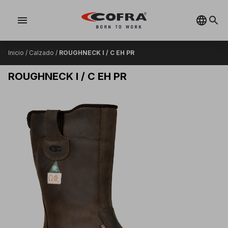
menu
Inicio
/
Calzado
/
ROUGHNECK I / C EH PR
ROUGHNECK I / C EH PR