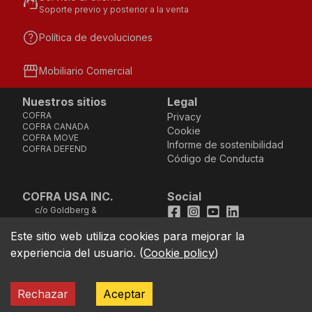
support_agent
Soporte previo y posterior a la venta
help
Política de devoluciones
storefront
Mobiliario Comercial
Nuestros sitios
Legal
COFRA
Privacy
COFRA CANADA
Cookie
COFRA MOVE
Informe de sostenibilidad
COFRA DEFEND
Código de Conducta
COFRA USA INC.
Social
c/o Goldberg &
Facebook
Instagram
Youtube
LinkedIn
Company, LLC - 25B
Vreeland Road, Suite
Este sitio web utiliza cookies para mejorar la
location_on
211 - Florham Park, NJ
experiencia del usuario.
(
Cookie policy
)
07932 (Address not
good for sending
cheques)
TOLL FREE Phone
call
Rechazar
Aceptar
1.866.384.4851