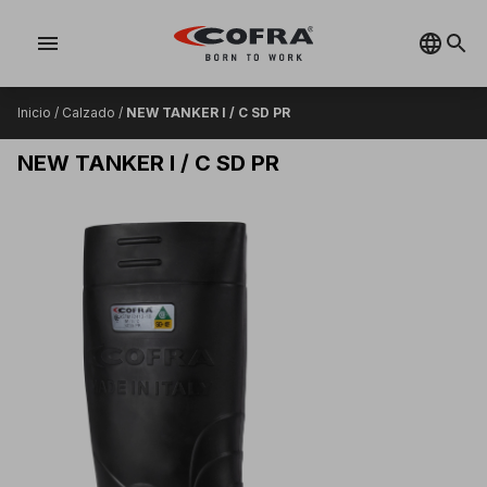
menu
Inicio
/
Calzado
/
NEW TANKER I / C SD PR
NEW TANKER I / C SD PR