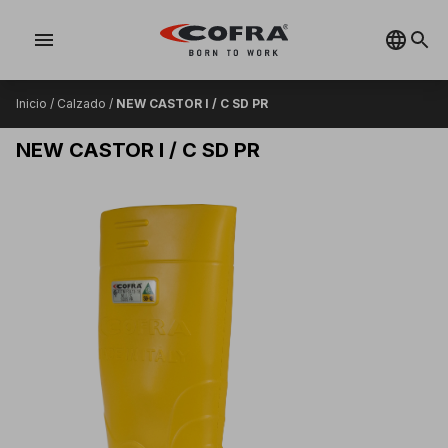
menu
Inicio
/
Calzado
/
NEW CASTOR I / C SD PR
NEW CASTOR I / C SD PR