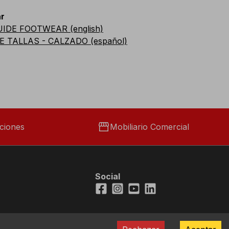
r
UIDE FOOTWEAR (english)
E TALLAS - CALZADO (español)
storefront
uciones
Mobiliario Comercial
Social
Facebook
Instagram
Youtube
LinkedIn