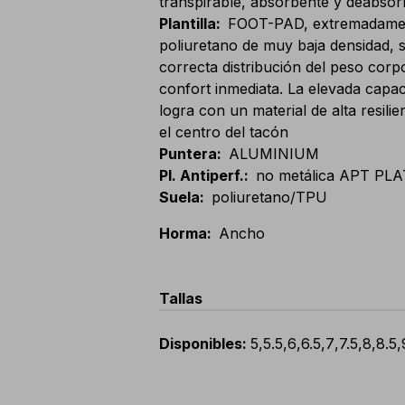
transpirable, absorbente y deabsor
Plantilla
:
FOOT-PAD, extremadamen
poliuretano de muy baja densidad, 
correcta distribución del peso cor
confort inmediata. La elevada capa
logra con un material de alta resil
el centro del tacón
Puntera
:
ALUMINIUM
Pl. Antiperf.
:
no metálica APT PLAT
Suela
:
poliuretano/TPU
Horma
:
Ancho
Tallas
Disponibles
:
5
,
5.5
,
6
,
6.5
,
7
,
7.5
,
8
,
8.5
,