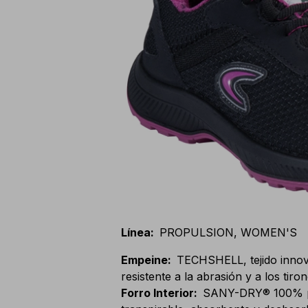
Línea
:
PROPULSION, WOMEN'S
Empeine
:
TECHSHELL, tejido inno
resistente a la abrasión y a los tiro
Forro Interior
:
SANY-DRY® 100% pol