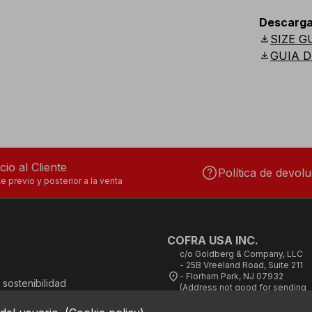
Descarga
download
SIZE G
download
GUIA D
cio al Cliente
help
Política de devol
e previo y posterior a la venta
COFRA USA INC.
c/o Goldberg & Company, LLC
- 25B Vreeland Road, Suite 211
location_on
- Florham Park, NJ 07932
 sostenibilidad
(Address not good for sending
 Conducta
cheques)