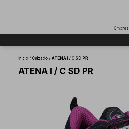
Empres
Inicio
/
Calzado
/
ATENA I / C SD PR
ATENA I / C SD PR