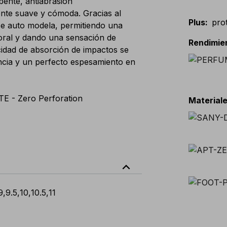
bente, antiabrasión
te suave y cómoda. Gracias al
Plus
:
pro
se auto modela, permitiendo una
poral y dando una sensación de
Rendimie
cidad de absorción de impactos se
iencia y un perfecto espesamiento en
E - Zero Perforation
Materiale
expand_less
9
,
9.5
,
10
,
10.5
,
11