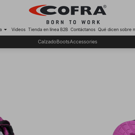
arrow_drop_down
a
Videos
Tienda en línea B2B
Contáctanos
Qué dicen sobre 
Calzado
Boots
Accessories