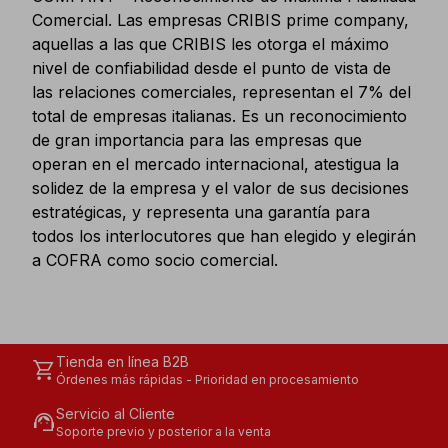
Comercial. Las empresas CRIBIS prime company,
aquellas a las que CRIBIS les otorga el máximo
nivel de confiabilidad desde el punto de vista de
las relaciones comerciales, representan el 7% del
total de empresas italianas. Es un reconocimiento
de gran importancia para las empresas que
operan en el mercado internacional, atestigua la
solidez de la empresa y el valor de sus decisiones
estratégicas, y representa una garantía para
todos los interlocutores que han elegido y elegirán
a COFRA como socio comercial.
Tienda en línea B2B
shopping_cart
Órdenes más rápidas - Prioridad en procesamiento
Servicio al Cliente
support_agent
Soporte previo y posterior a la venta