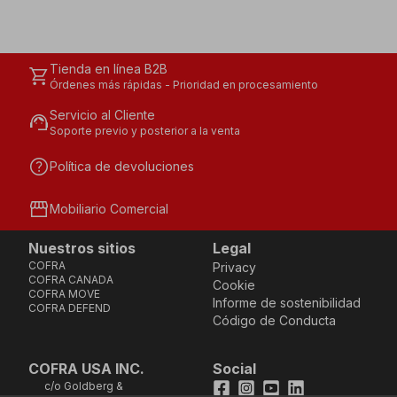
Tienda en línea B2B
shopping_cart
Órdenes más rápidas - Prioridad en procesamiento
Servicio al Cliente
support_agent
Soporte previo y posterior a la venta
help
Política de devoluciones
storefront
Mobiliario Comercial
Nuestros sitios
Legal
COFRA
Privacy
COFRA CANADA
Cookie
COFRA MOVE
Informe de sostenibilidad
COFRA DEFEND
Código de Conducta
COFRA USA INC.
Social
c/o Goldberg &
Facebook
Instagram
Youtube
LinkedIn