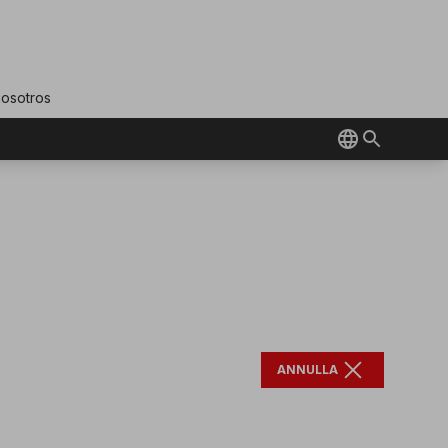
nosotros
close
ANNULLA