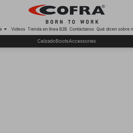
arrow_drop_down
a
Videos
Tienda en línea B2B
Contáctanos
Qué dicen sobre 
Calzado
Boots
Accessories