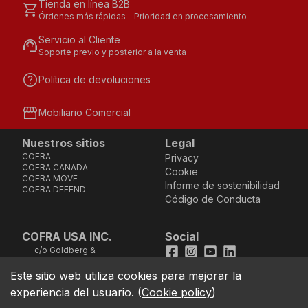
Tienda en línea B2B
shopping_cart
Órdenes más rápidas - Prioridad en procesamiento
Servicio al Cliente
support_agent
Soporte previo y posterior a la venta
help
Política de devoluciones
storefront
Mobiliario Comercial
Nuestros sitios
Legal
COFRA
Privacy
COFRA CANADA
Cookie
COFRA MOVE
Informe de sostenibilidad
COFRA DEFEND
Código de Conducta
COFRA USA INC.
Social
c/o Goldberg &
Facebook
Instagram
Youtube
LinkedIn
Company, LLC - 25B
Vreeland Road, Suite
Este sitio web utiliza cookies para mejorar la
location_on
211 - Florham Park, NJ
experiencia del usuario.
(
Cookie policy
)
07932 (Address not
good for sending