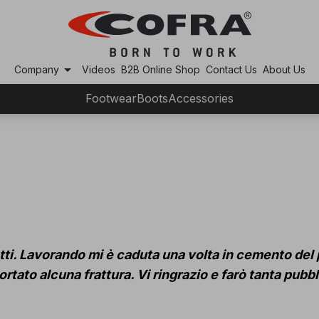
arrow_drop_down
Company
Videos
B2B Online Shop
Contact Us
About Us
Footwear
Boots
Accessories
dotti. Lavorando mi è caduta una volta in cemento del 
rtato alcuna frattura. Vi ringrazio e farò tanta pubbl